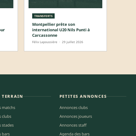
TRANSFERTS
Montpellier prête son
our
international U20 Nils Punti à
Carcassonne
Félix Lapoussière
·
29 juillet 2026
E TERRAIN
PETITES ANNONCES
s matchs
Annonces clubs
s clubs
Annonces joueurs
s stades
Annonces staff
s bars
Agenda des bars