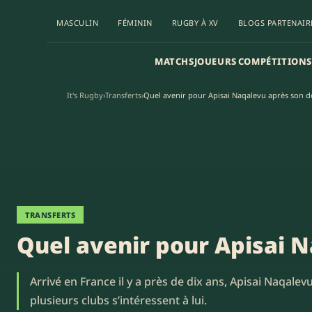
MASCULIN
FÉMININ
RUGBY À XV
BLOGS PARTENAIR
MATCHS
JOUEURS
COMPÉTITIONS
It's Rugby
›
Transferts
›
Quel avenir pour Apisai Naqalevu après son dé
TRANSFERTS
Quel avenir pour Apisai N
Arrivé en France il y a près de dix ans, Apisai Naqale
plusieurs clubs s’intéressent à lui.