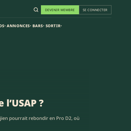
DEVENIR MEMBRE
SE CONNECTER
OS
ANNONCES
BARS
SORTIR
▾
▾
▾
▾
 l’USAP ?
djien pourrait rebondir en Pro D2, où