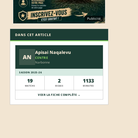
Publicité
DANS CET ARTICLE
Apisai Naqalevu
AN
CENTRE
Narbonne
SAISON 2025-26
19
2
1133
MATCHS
ESSAIS
MINUTES
VOIR LA FICHE COMPLÈTE →