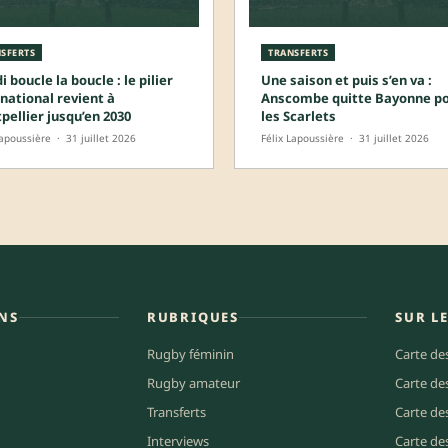
SFERTS
TRANSFERTS
 boucle la boucle : le pilier
Une saison et puis s’en va :
national revient à
Anscombe quitte Bayonne p
pellier jusqu’en 2030
les Scarlets
Lapoussière
·
31 juillet 2026
Félix Lapoussière
·
31 juillet 2026
NS
RUBRIQUES
SUR L
Rugby féminin
Carte de
Rugby amateur
Carte de
Transferts
Carte de
Interviews
Carte de