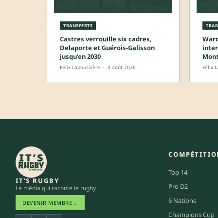
TRANSFERTS
TRAN
Castres verrouille six cadres,
Wardi
Delaporte et Guérois-Galisson
inter
jusqu’en 2030
Mont
Félix Lapoussière
·
4 août 2026
Félix 
COMPÉTITIO
Top 14
IT’S RUGBY
Pro D2
Le média qui raconte le rugby
6 Nations
DEVENIR MEMBRE
→
Champions Cup