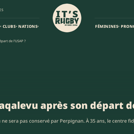
ES
CLUBS
NATIONS
FÉMININES
PRON
▾
▾
▾
▾
part de l’USAP ?
aqalevu après son départ de
vu ne sera pas conservé par Perpignan. À 35 ans, le centre fi