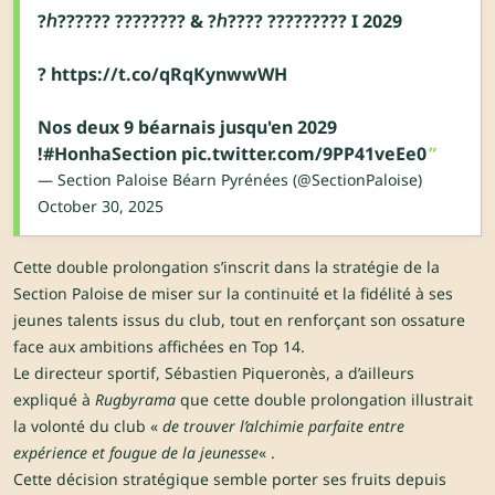
?ℎ?????? ???????? & ?ℎ???? ????????? I 2029
?
https://t.co/qRqKynwwWH
Nos deux 9 béarnais jusqu'en 2029
!
#HonhaSection
pic.twitter.com/9PP41veEe0
— Section Paloise Béarn Pyrénées (@SectionPaloise)
October 30, 2025
Cette double prolongation s’inscrit dans la stratégie de la
Section Paloise de miser sur la continuité et la fidélité à ses
jeunes talents issus du club, tout en renforçant son ossature
face aux ambitions affichées en Top 14.
Le directeur sportif, Sébastien Piqueronès, a d’ailleurs
expliqué à
Rugbyrama
que cette double prolongation illustrait
la volonté du club «
de trouver l’alchimie parfaite entre
expérience et fougue de la jeunesse
« .
Cette décision stratégique semble porter ses fruits depuis