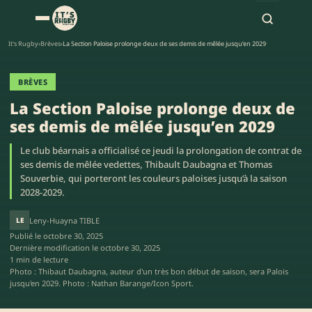
It's Rugby
›
Brèves
›
La Section Paloise prolonge deux de ses demis de mêlée jusqu’en 2029
BRÈVES
La Section Paloise prolonge deux de
ses demis de mêlée jusqu’en 2029
Le club béarnais a officialisé ce jeudi la prolongation de contrat de
ses demis de mêlée vedettes, Thibault Daubagna et Thomas
Souverbie, qui porteront les couleurs paloises jusqu’à la saison
2028-2029.
LE
Leny-Huayna TIBLE
Publié le
octobre 30, 2025
Dernière modification le
octobre 30, 2025
1 min de lecture
Photo : Thibaut Daubagna, auteur d'un très bon début de saison, sera Palois
jusqu'en 2029. Photo : Nathan Barange/Icon Sport.