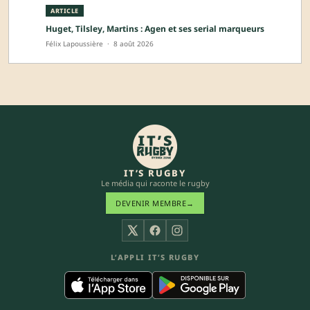
ARTICLE
Huget, Tilsley, Martins : Agen et ses serial marqueurs
Félix Lapoussière
·
8 août 2026
IT’S RUGBY
Le média qui raconte le rugby
DEVENIR MEMBRE
→
X
Facebook
Instagram
L’APPLI IT’S RUGBY