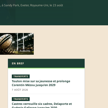
, à Sandy Park, Exeter, Royaume-Uni, le 23 août
Publicité
EN BREF
TRANSFERTS
Toulon mise sur sa jeunesse et prolonge
Corentin Mézou jusqu’en 2029
7 AOÛT 2026
TRANSFERTS
Castres verrouille six cadres, Delaporte et
Guérois-Galisson jusqu’en 2030