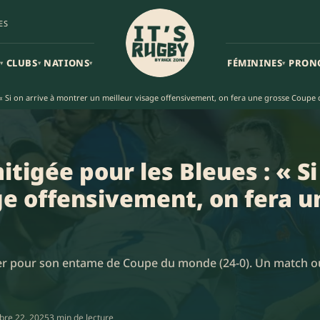
ES
CLUBS
NATIONS
FÉMININES
PRON
▾
▾
▾
▾
« Si on arrive à montrer un meilleur visage offensivement, on fera une grosse Coup
igée pour les Bleues : « Si
ge offensivement, on fera 
eter pour son entame de Coupe du monde (24-0). Un match où
bre 22, 2025
3 min de lecture