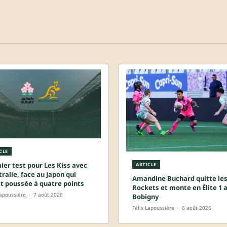
CLE
ier test pour Les Kiss avec
ARTICLE
tralie, face au Japon qui
Amandine Buchard quitte les
it poussée à quatre points
Rockets et monte en Élite 1 
Lapoussière
·
7 août 2026
Bobigny
Félix Lapoussière
·
6 août 2026