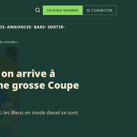
DEVENIR MEMBRE
SE CONNECTER
OS
ANNONCES
BARS
SORTIR
▾
▾
▾
▾
e du monde »
 on arrive à
une grosse Coupe
 les Bleus en mode diesel se sont