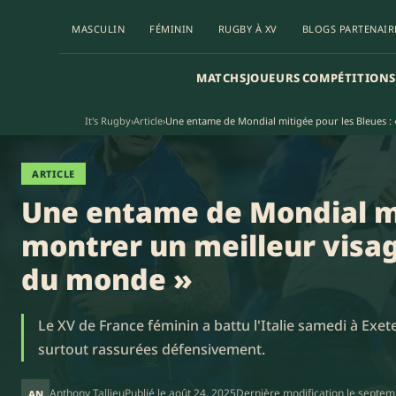
MASCULIN
FÉMININ
RUGBY À XV
BLOGS PARTENAIR
MATCHS
JOUEURS
COMPÉTITIONS
It's Rugby
›
Article
›
Une entame de Mondial mitigée pour les Bleues : 
ARTICLE
Une entame de Mondial mit
montrer un meilleur visa
du monde »
Le XV de France féminin a battu l'Italie samedi à Ex
surtout rassurées défensivement.
Anthony Tallieu
Publié le
août 24, 2025
Dernière modification le
septem
AN