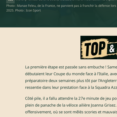
Photo : Manae Feleu, de la France, ne parvient pas à franchir la défense lor
2025. Photo : Icon Sport
La première étape est passée sans embuche ! Samedi
débutaient leur Coupe du monde face à l’Italie, av
préparatoire deux semaines plus tôt par l’Angleter
ressentie dans leur prestation face à la Squadra Azz
Côté pile, il a fallu attendre la 27e minute de jeu p
plein de panache de la véloce ailière Joanna Grisez
offensivement, où se sont mêlés scories et mauvais