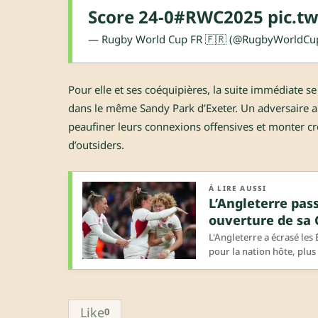
Score 24-0
#RWC2025
pic.t
— Rugby World Cup FR 🇫🇷 (@RugbyWorldCu
Pour elle et ses coéquipières, la suite immédiate 
dans le même Sandy Park d’Exeter. Un adversaire a pr
peaufiner leurs connexions offensives et monter c
d’outsiders.
À LIRE AUSSI
L’Angleterre pas
ouverture de sa
L'Angleterre a écrasé les
pour la nation hôte, plus
Like
0